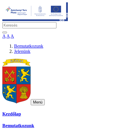
A
A
A
Bemutatkozunk
Jelenünk
Menü
Kezdőlap
Bemutatkozunk