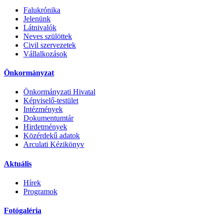
Falukrónika
Jelenünk
Látnivalók
Neves szülöttek
Civil szervezetek
Vállalkozások
Önkormányzat
Önkormányzati Hivatal
Képviselő-testület
Intézmények
Dokumentumtár
Hirdetmények
Közérdekű adatok
Arculati Kézikönyv
Aktuális
Hírek
Programok
Fotógaléria