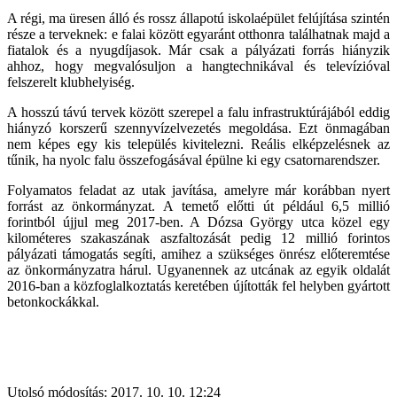
A régi, ma üresen álló és rossz állapotú iskolaépület felújítása szintén
része a terveknek: e falai között egyaránt otthonra találhatnak majd a
fiatalok és a nyugdíjasok. Már csak a pályázati forrás hiányzik
ahhoz, hogy megvalósuljon a hangtechnikával és televízióval
felszerelt klubhelyiség.
A hosszú távú tervek között szerepel a falu infrastruktúrájából eddig
hiányzó korszerű szennyvízelvezetés megoldása. Ezt önmagában
nem képes egy kis település kivitelezni. Reális elképzelésnek az
tűnik, ha nyolc falu összefogásával épülne ki egy csatornarendszer.
Folyamatos feladat az utak javítása, amelyre már korábban nyert
forrást az önkormányzat. A temető előtti út például 6,5 millió
forintból újjul meg 2017-ben. A Dózsa György utca közel egy
kilométeres szakaszának aszfaltozását pedig 12 millió forintos
pályázati támogatás segíti, amihez a szükséges önrész előteremtése
az önkormányzatra hárul. Ugyanennek az utcának az egyik oldalát
2016-ban a közfoglalkoztatás keretében újították fel helyben gyártott
betonkockákkal.
Utolsó módosítás: 2017. 10. 10. 12:24