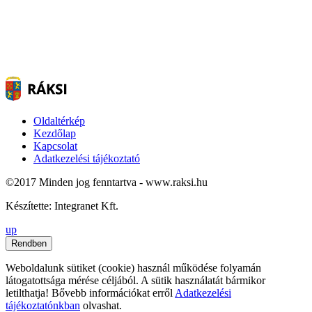
Oldaltérkép
Kezdőlap
Kapcsolat
Adatkezelési tájékoztató
©2017 Minden jog fenntartva - www.raksi.hu
Készítette: Integranet Kft.
up
Rendben
Weboldalunk sütiket (cookie) használ működése folyamán
látogatottsága mérése céljából. A sütik használatát bármikor
letilthatja! Bővebb információkat erről
Adatkezelési
tájékoztatónkban
olvashat.