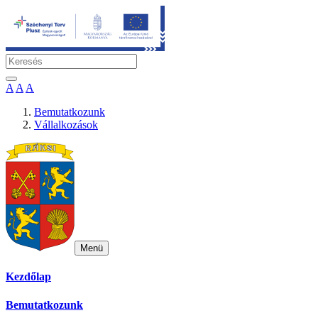
A
A
A
Bemutatkozunk
Vállalkozások
Menü
Kezdőlap
Bemutatkozunk