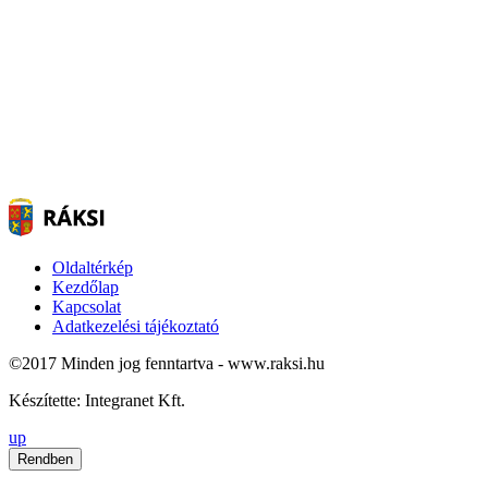
Oldaltérkép
Kezdőlap
Kapcsolat
Adatkezelési tájékoztató
©2017 Minden jog fenntartva - www.raksi.hu
Készítette: Integranet Kft.
up
Rendben