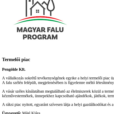
Termelői piac
Pengölde Kft.
A vállalkozás sokrétű tevékenységének egyike a helyi termelői piac ü
A falu szélén felépült, megjelenésében is figyelemre méltó létesítmén
A vásár széles kínálatában megtalálható az élelmiszerek közül a terme
kézművestermékek, ünnepekhez kapcsolható ajándékok, játékok, termé
A ráksi piac nyitott, egyaránt szívesen látja a helyi gazdálkodókat és 
Ügyvezető:
Máté Klára