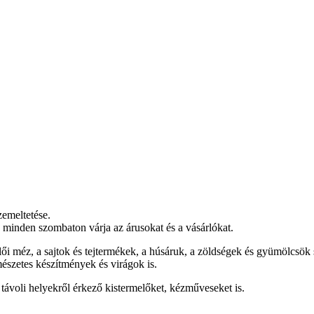
zemeltetése.
y minden szombaton várja az árusokat és a vásárlókat.
lői méz, a sajtok és tejtermékek, a húsáruk, a zöldségek és gyümölcsök 
szetes készítmények és virágok is.
a távoli helyekről érkező kistermelőket, kézműveseket is.