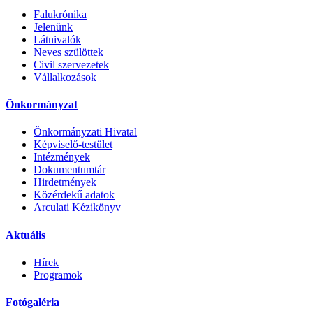
Falukrónika
Jelenünk
Látnivalók
Neves szülöttek
Civil szervezetek
Vállalkozások
Önkormányzat
Önkormányzati Hivatal
Képviselő-testület
Intézmények
Dokumentumtár
Hirdetmények
Közérdekű adatok
Arculati Kézikönyv
Aktuális
Hírek
Programok
Fotógaléria